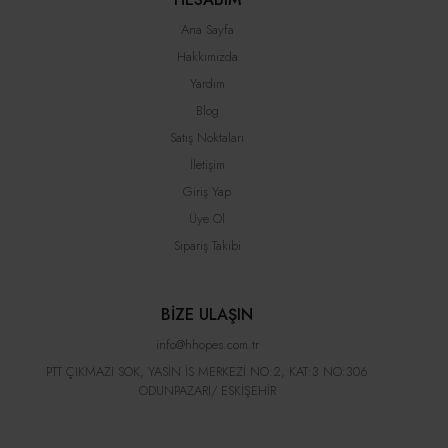
Ana Sayfa
Hakkımızda
Yardım
Blog
Satış Noktaları
İletişim
Giriş Yap
Üye Ol
Sipariş Takibi
BİZE ULAŞIN
info@hhopes.com.tr
PTT ÇIKMAZI SOK, YASİN İS MERKEZİ NO:2, KAT:3 NO:306
ODUNPAZARI/ ESKİŞEHİR