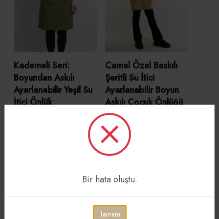
Kademeli Seri:
Camel Özel Baskılı
Boyundan Askılı
Şeritli Su İtici
Ayarlanabilir Yeşil Su
Ayarlanabilir Boyun
İtici Önlük
Askılı Çocuk Önlüğü
(7-12 Yaş)
560,00 TL
420,00 TL
Bir hata oluştu.
Tamam