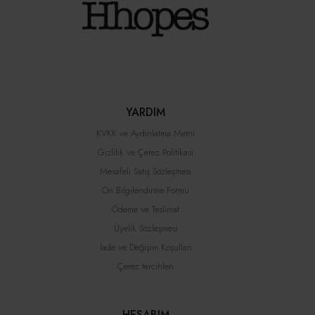
YARDIM
KVKK ve Aydınlatma Metni
Gizlilik ve Çerez Politikası
Mesafeli Satış Sözleşmesi
Ön Bilgilendirme Formu
Ödeme ve Teslimat
Üyelik Sözleşmesi
İade ve Değişim Koşulları
Çerez tercihleri
HESABIM