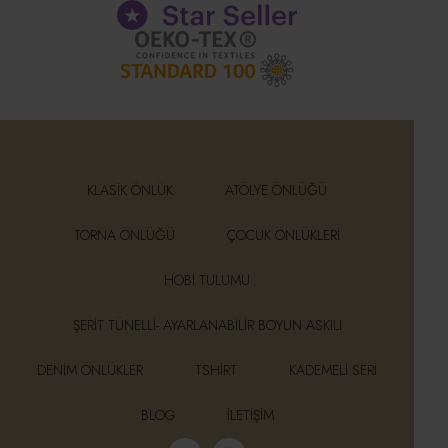
KLASIK ÖNLÜK
ATÖLYE ÖNLÜĞÜ
TORNA ÖNLÜĞÜ
ÇOCUK ÖNLÜKLERI
HOBI TULUMU
ŞERIT TÜNELLI- AYARLANABILIR BOYUN ASKILI
DENIM ÖNLÜKLER
TSHIRT
KADEMELI SERI
BLOG
İLETIŞIM