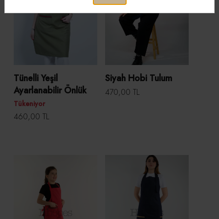
Tünelli Yeşil
Siyah Hobi Tulum
Ayarlanabilir Önlük
470,00 TL
Tükeniyor
460,00 TL