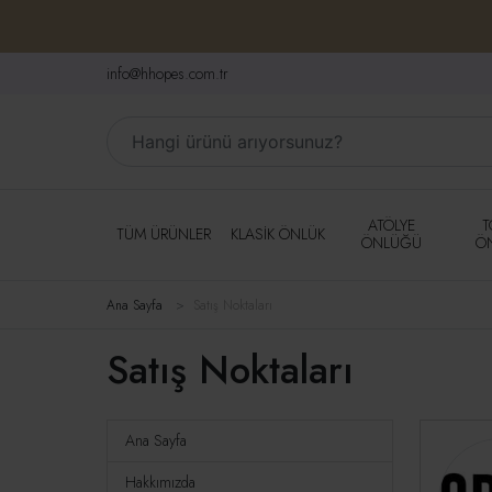
info@hhopes.com.tr
ATÖLYE
T
TÜM ÜRÜNLER
KLASIK ÖNLÜK
ÖNLÜĞÜ
Ö
Ana Sayfa
Satış Noktaları
Satış Noktaları
Ana Sayfa
Hakkımızda