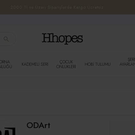
2000 Tl ve Üzeri Siparişlerde Kargo Ücretsiz
ŞER
ORNA
ÇOCUK
KADEMELI SERI
HOBI TULUMU
AYARLA
NLÜĞÜ
ÖNLÜKLERI
ODArt