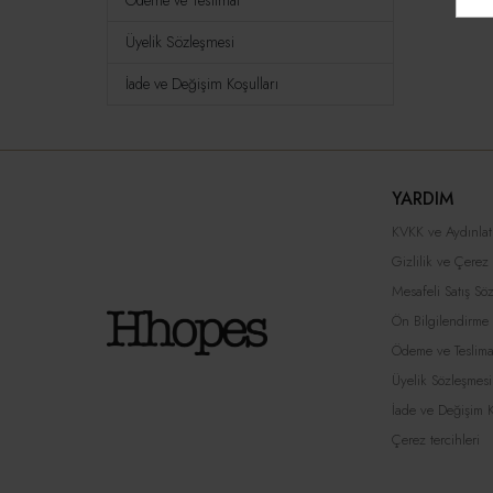
Ödeme ve Teslimat
Üyelik Sözleşmesi
İade ve Değişim Koşulları
YARDIM
KVKK ve Aydınla
Gizlilik ve Çerez P
Mesafeli Satış Sö
Ön Bilgilendirme
Ödeme ve Teslima
Üyelik Sözleşmesi
İade ve Değişim K
Çerez tercihleri