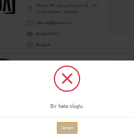
Akcami Mh., Kurşunlu Cami Sk., No:
11 Odunpazarı / Eskişehir
odart.oda@gmail.com
@odaart5595
@odaartt
Boston Sanat
Atölyesi
Küçükyalı, Gonca Sk. No:20, 34840
Maltepe / İstanbul
Bir hata oluştu.
bostonsanat.com
@bostonsanat
Tamam