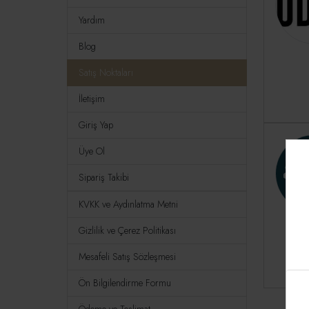
Yardım
Blog
Satış Noktaları
İletişim
Giriş Yap
Üye Ol
Sipariş Takibi
KVKK ve Aydınlatma Metni
Gizlilik ve Çerez Politikası
Mesafeli Satış Sözleşmesi
Ön Bilgilendirme Formu