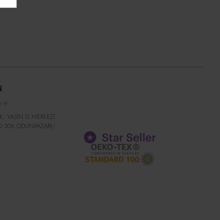
N
.tr
K, YASİN İS MERKEZİ
O:306 ODUNPAZARI/