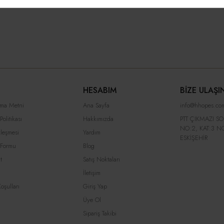
HESABIM
BİZE ULAŞI
tma Metni
Ana Sayfa
info@hhopes.com
olitikası
Hakkımızda
PTT ÇIKMAZI SO
NO:2, KAT:3 N
zleşmesi
Yardım
ESKİŞEHİR
 Formu
Blog
t
Satış Noktaları
İletişim
oşulları
Giriş Yap
Üye Ol
Sipariş Takibi