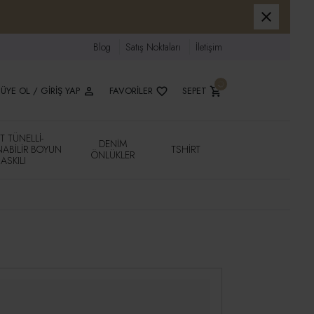
Blog
Satış Noktaları
İletişim
ÜYE OL / GIRIŞ YAP
FAVORILER
SEPET
IT TÜNELLI-
DENIM
NABILIR BOYUN
TSHIRT
ÖNLÜKLER
ASKILI